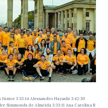
únior 3:33:14 Alessandro Hayashi 3:42:30
dre Simmonds de Almeida 3:33:11 Ana Carolina R