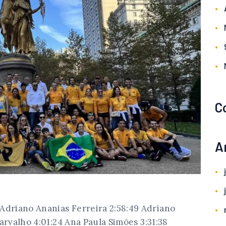
C
A
driano Ananias Ferreira 2:58:49 Adriano
rvalho 4:01:24 Ana Paula Simões 3:31:38