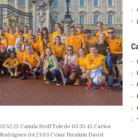
C
52:25 Camila Stolf Toledo 03:35:45 Carlos
Rodrigues 04:21:03 Cesar Ibrahim David