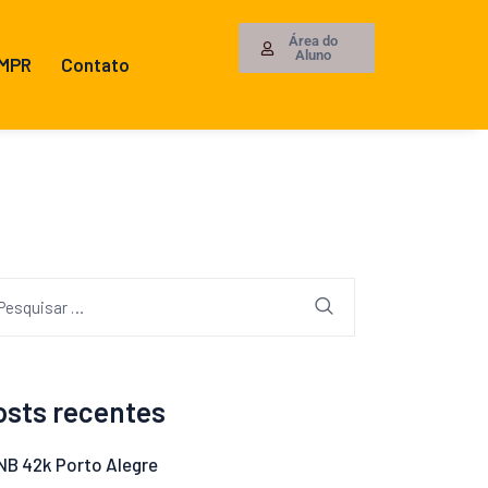
Área do
Aluno
 MPR
Contato
osts recentes
NB 42k Porto Alegre