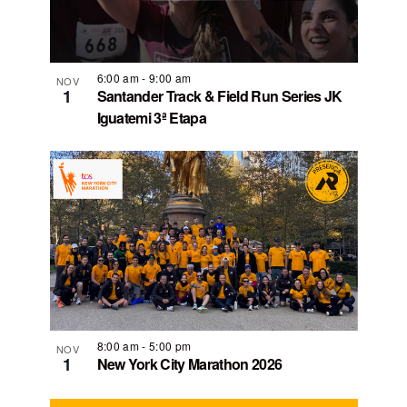
6:00 am
-
9:00 am
NOV
1
Santander Track & Field Run Series JK
Iguatemi 3ª Etapa
8:00 am
-
5:00 pm
NOV
1
New York City Marathon 2026