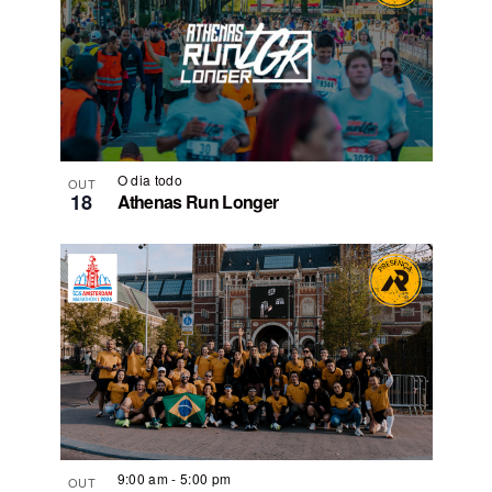
O dia todo
OUT
18
Athenas Run Longer
9:00 am
-
5:00 pm
OUT