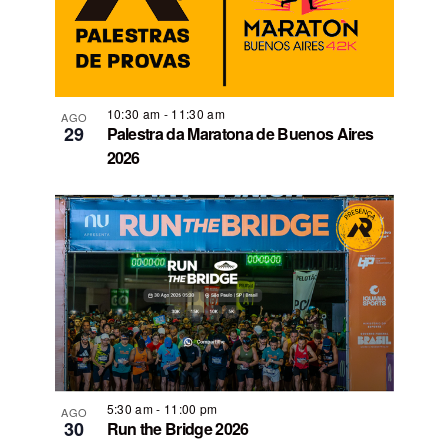
e
n
t
o
s
10:30 am
-
11:30 am
AGO
29
Palestra da Maratona de Buenos Aires
2026
5:30 am
-
11:00 pm
AGO
30
Run the Bridge 2026