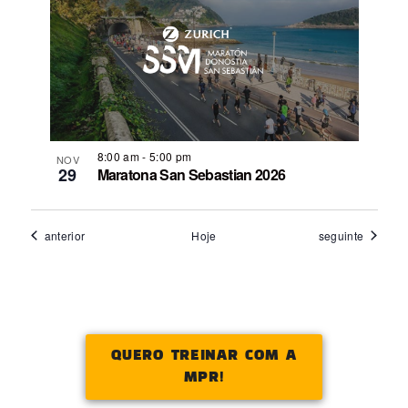
8:00 am
-
5:00 pm
NOV
29
Maratona San Sebastian 2026
Eventos
Eventos
anterior
Hoje
seguinte
QUERO TREINAR COM A
MPR!