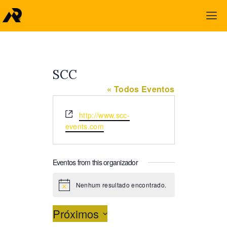
SCC
« Todos Eventos
S
http://www.scc-
i
events.com
t
e
Eventos from this organizador
Nenhum resultado encontrado.
N
o
t
Próximos
i
c