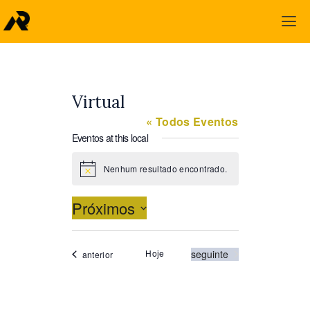
Virtual
« Todos Eventos
Eventos at this local
Nenhum resultado encontrado.
N
o
t
Próximos
i
c
S
e
e
Eventos
Hoje
seguinte
Eventos
anterior
l
e
c
i