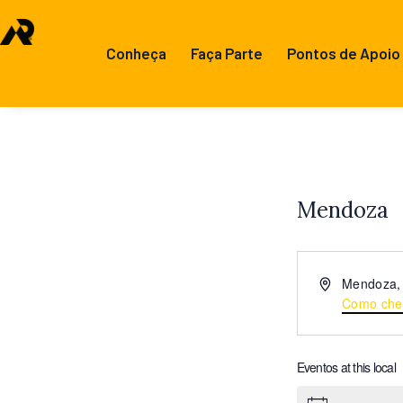
Conheça
Faça Parte
Pontos de Apoio
Mendoza
E
Mendoza
,
n
Como che
d
e
r
Eventos at this local
e
ç