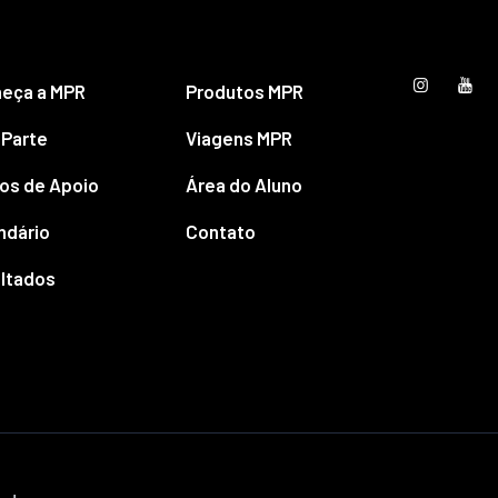
eça a MPR
Produtos MPR
 Parte
Viagens MPR
os de Apoio
Área do Aluno
ndário
Contato
ltados