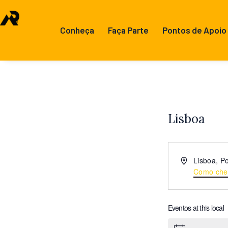
Conheça
Faça Parte
Pontos de Apoio
Lisboa
E
Lisboa
,
Po
n
Como che
d
e
r
Eventos at this local
e
ç