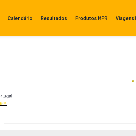
Calendário
Resultados
Produtos MPR
Viagens
«
rtugal
gar