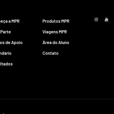
eça a MPR
Produtos MPR
 Parte
Viagens MPR
os de Apoio
Área do Aluno
ndário
Contato
ltados