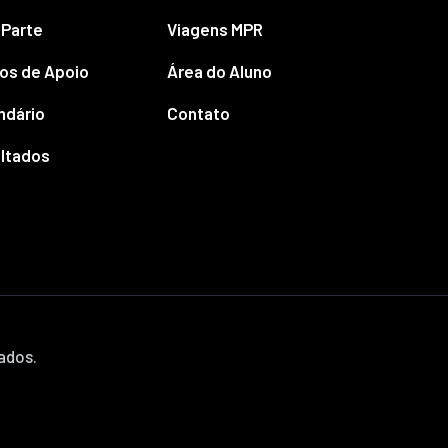
 Parte
Viagens MPR
os de Apoio
Área do Aluno
ndário
Contato
ltados
vados.