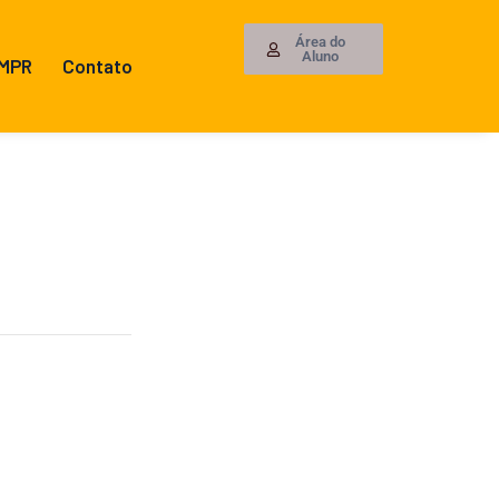
Área do
Aluno
 MPR
Contato