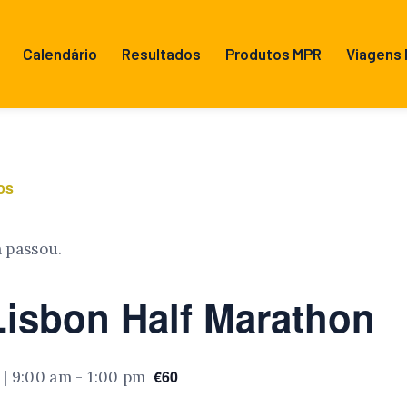
Calendário
Resultados
Produtos MPR
Viagens
os
á passou.
isbon Half Marathon
€60
 | 9:00 am
-
1:00 pm