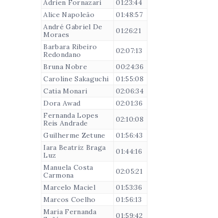
Adrien Fornazari
01:23:44
Alice Napoleão
01:48:57
André Gabriel De
01:26:21
Moraes
Barbara Ribeiro
02:07:13
Redondano
Bruna Nobre
00:24:36
Caroline Sakaguchi
01:55:08
Catia Monari
02:06:34
Dora Awad
02:01:36
Fernanda Lopes
02:10:08
Reis Andrade
Guilherme Zetune
01:56:43
Iara Beatriz Braga
01:44:16
Luz
Manuela Costa
02:05:21
Carmona
Marcelo Maciel
01:53:36
Marcos Coelho
01:56:13
Maria Fernanda
01:59:42