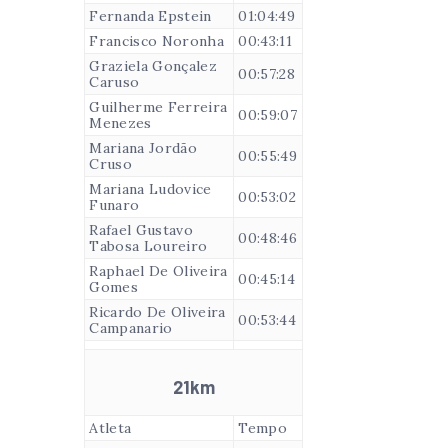
Fernanda Epstein
01:04:49
Francisco Noronha
00:43:11
Graziela Gonçalez
00:57:28
Caruso
Guilherme Ferreira
00:59:07
Menezes
Mariana Jordão
00:55:49
Cruso
Mariana Ludovice
00:53:02
Funaro
Rafael Gustavo
00:48:46
Tabosa Loureiro
Raphael De Oliveira
00:45:14
Gomes
Ricardo De Oliveira
00:53:44
Campanario
21km
Atleta
Tempo