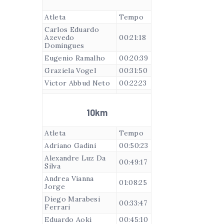
Atleta
Tempo
Carlos Eduardo
Azevedo
00:21:18
Domingues
Eugenio Ramalho
00:20:39
Graziela Vogel
00:31:50
Victor Abbud Neto
00:22:23
10km
Atleta
Tempo
Adriano Gadini
00:50:23
Alexandre Luz Da
00:49:17
Silva
Andrea Vianna
01:08:25
Jorge
Diego Marabesi
00:33:47
Ferrari
Eduardo Aoki
00:45:10