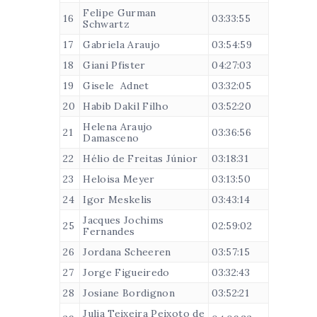
Felipe Gurman
16
03:33:55
Schwartz
17
Gabriela Araujo
03:54:59
18
Giani Pfister
04:27:03
19
Gisele Adnet
03:32:05
20
Habib Dakil Filho
03:52:20
Helena Araujo
21
03:36:56
Damasceno
22
Hélio de Freitas Júnior
03:18:31
23
Heloisa Meyer
03:13:50
24
Igor Meskelis
03:43:14
Jacques Jochims
25
02:59:02
Fernandes
26
Jordana Scheeren
03:57:15
27
Jorge Figueiredo
03:32:43
28
Josiane Bordignon
03:52:21
Julia Teixeira Peixoto de