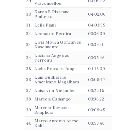
29
04:09:32
Vasconcellos
Karen B Pisacane
30
04:02:06
Pinheiro
31
Leila Piani
04:03:55
32
Leonardo Pereira
03:36:09
Livia Moura Goncalves
33
03:39:20
Nascimento
Luciana Angeiras
34
03:35:46
Ferreira
35
Ludia Fonseca Jung
04:15:09
Luis Guilherme
36
03:08:47
Americano Magalhaes
37
Luisa von Nielander
03:25:15
38
Marcela Camargo
03:36:22
Marcelo Kazuaki
39
03:09:45
Simplicio
Marco Antonio Arese
40
03:53:46
Kalil