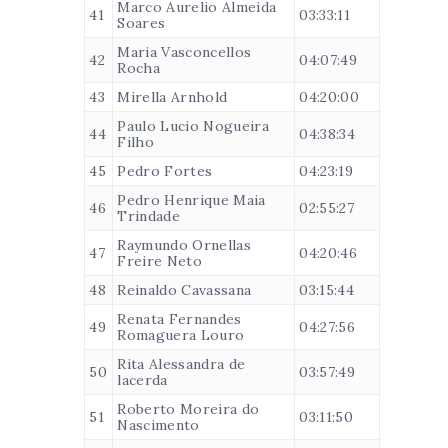
Marco Aurelio Almeida
41
03:33:11
Soares
Maria Vasconcellos
42
04:07:49
Rocha
43
Mirella Arnhold
04:20:00
Paulo Lucio Nogueira
44
04:38:34
Filho
45
Pedro Fortes
04:23:19
Pedro Henrique Maia
46
02:55:27
Trindade
Raymundo Ornellas
47
04:20:46
Freire Neto
48
Reinaldo Cavassana
03:15:44
Renata Fernandes
49
04:27:56
Romaguera Louro
Rita Alessandra de
50
03:57:49
lacerda
Roberto Moreira do
51
03:11:50
Nascimento