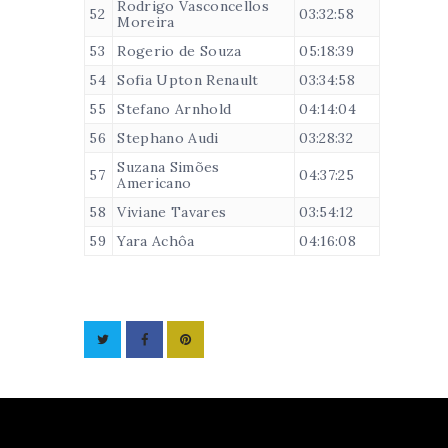
Rodrigo Vasconcellos
52
03:32:58
Moreira
53
Rogerio de Souza
05:18:39
54
Sofia Upton Renault
03:34:58
55
Stefano Arnhold
04:14:04
56
Stephano Audi
03:28:32
Suzana Simões
57
04:37:25
Americano
58
Viviane Tavares
03:54:12
59
Yara Achôa
04:16:08