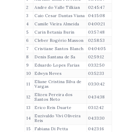
2
Andre do Valle Tilkian
02:45:47
3
Caio Cesar Dantas Viana
04:15:08
4
Camile Vieira Almeida
04:00:21
5
Carin Betania Burin
03:57:48
6
Cleber Rogério Masson
02:58:53
7
Cristiane Santos Blanch
04:04:05
8
Denis Santana de Sa
02:59:12
9
Eduardo Lopes Farias
03:32:50
10
Edwyn Neves
03:52:33
Eliane Cristina Silva de
11
03:30:42
Vargas
Elizeu Pereira dos
12
04:34:38
Santos Neto
13
Erico Reis Duarte
03:12:42
Euzivaldo Vivi Oliveira
14
04:33:30
Reis
15
Fabiana Di Petta
04:23:16