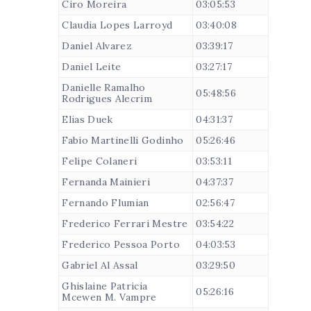
Ciro Moreira
03:05:53
Claudia Lopes Larroyd
03:40:08
Daniel Alvarez
03:39:17
Daniel Leite
03:27:17
Danielle Ramalho
05:48:56
Rodrigues Alecrim
Elias Duek
04:31:37
Fabio Martinelli Godinho
05:26:46
Felipe Colaneri
03:53:11
Fernanda Mainieri
04:37:37
Fernando Flumian
02:56:47
Frederico Ferrari Mestre
03:54:22
Frederico Pessoa Porto
04:03:53
Gabriel Al Assal
03:29:50
Ghislaine Patricia
05:26:16
Mcewen M. Vampre