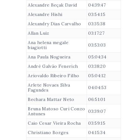
Alexandre Beçak David
04:39:47
Alexandre Hishi
03:54:15
Alexandry Dias Carvalho
03:35:38
Allan Luiz
03:17:27
Ana helena megale
03:53:03
biagiotti
Ana Paula Nogueira
05:04:34
André Galvão Fenerich
03:38:20
Ariovaldo Ribeiro Filho
05:04:12
Arlete Novaes Silva
04:04:53
Fagundes
Bechara Mattar Neto
06:51:01
Bruna Matoso Curi Conzo
03:39:07
Antunes
Caio Cesar Vieira Rocha
03:59:15
Christiano Borges
04:15:34