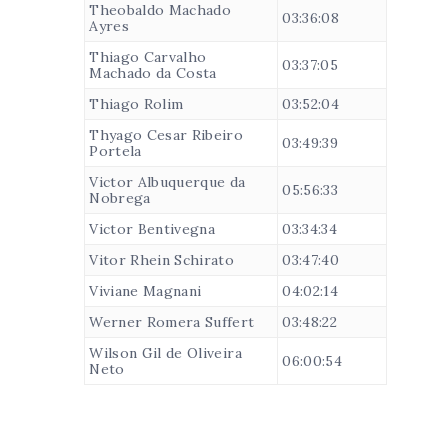
Theobaldo Machado
03:36:08
Ayres
Thiago Carvalho
03:37:05
Machado da Costa
Thiago Rolim
03:52:04
Thyago Cesar Ribeiro
03:49:39
Portela
Victor Albuquerque da
05:56:33
Nobrega
Victor Bentivegna
03:34:34
Vitor Rhein Schirato
03:47:40
Viviane Magnani
04:02:14
Werner Romera Suffert
03:48:22
Wilson Gil de Oliveira
06:00:54
Neto