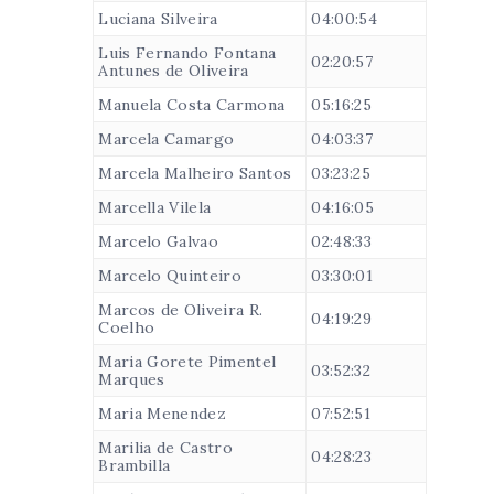
Luciana Silveira
04:00:54
Luis Fernando Fontana
02:20:57
Antunes de Oliveira
Manuela Costa Carmona
05:16:25
Marcela Camargo
04:03:37
Marcela Malheiro Santos
03:23:25
Marcella Vilela
04:16:05
Marcelo Galvao
02:48:33
Marcelo Quinteiro
03:30:01
Marcos de Oliveira R.
04:19:29
Coelho
Maria Gorete Pimentel
03:52:32
Marques
Maria Menendez
07:52:51
Marilia de Castro
04:28:23
Brambilla