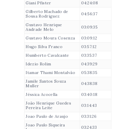
Giani Pfister
04:24:08
Gilberto Machado de
04:56:37
Sousa Rodriguez
Gustavo Henrique
03:09:35
Andrade Melo
Gustavo Moura Cosenza
03:09:12
Hugo Silva Franco
03:57:12
Humberto Cavalcante
03:35:37
Idezio Rolim
04:39:29
Itamar Thami Montalvão
05:38:35
Jamile Santos Souza
04:38:38
Muller
Jéssica Acocella
03:40:18
João Henrique Guedes
03:14:43
Pereira Leite
Joao Paulo de Araujo
03:31:26
Joao Paulo Siqueira
03:24:33