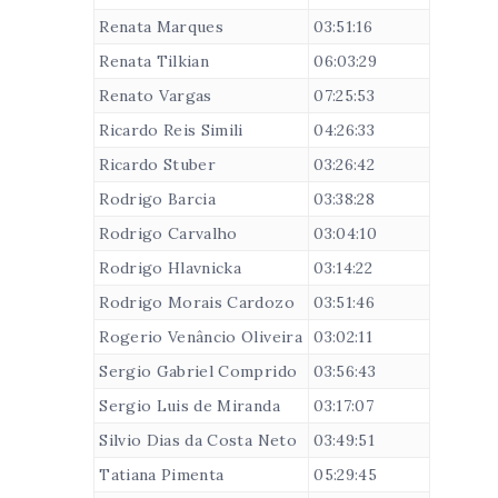
Renata Marques
03:51:16
Renata Tilkian
06:03:29
Renato Vargas
07:25:53
Ricardo Reis Simili
04:26:33
Ricardo Stuber
03:26:42
Rodrigo Barcia
03:38:28
Rodrigo Carvalho
03:04:10
Rodrigo Hlavnicka
03:14:22
Rodrigo Morais Cardozo
03:51:46
Rogerio Venâncio Oliveira
03:02:11
Sergio Gabriel Comprido
03:56:43
Sergio Luis de Miranda
03:17:07
Silvio Dias da Costa Neto
03:49:51
Tatiana Pimenta
05:29:45