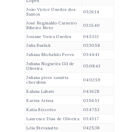
Lopes
João Victor Guedes dos
03:26:14
Santos
José Reginaldo Carneiro
03:15:40
Ribeiro Neto
Josiane Vieira Guedes
04:53:11
Julia Suslick
03:30:58
Juliana Michalski Peres
03:44:41
Juliana Nogueira Gil de
05:08:43
Oliveira
Juliana pires zanatta
04:02:59
cherubim
Kalana Labate
04:16:28
Karina Arissa
03:56:51
Katia Bizzetto
03:47:53
Laurence Dias de Oliveira
03:43:17
Léia Stevanatto
04:25:38