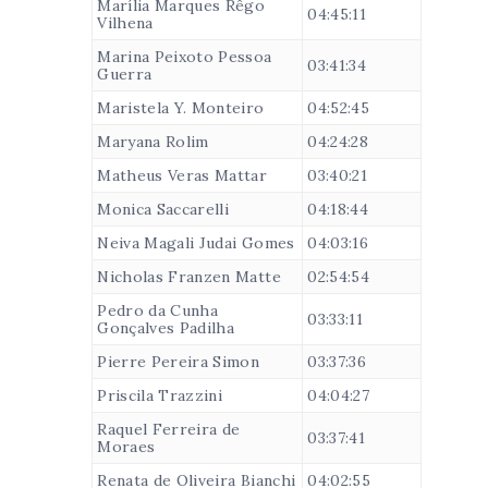
Marília Marques Rêgo
04:45:11
Vilhena
Marina Peixoto Pessoa
03:41:34
Guerra
Maristela Y. Monteiro
04:52:45
Maryana Rolim
04:24:28
Matheus Veras Mattar
03:40:21
Monica Saccarelli
04:18:44
Neiva Magali Judai Gomes
04:03:16
Nicholas Franzen Matte
02:54:54
Pedro da Cunha
03:33:11
Gonçalves Padilha
Pierre Pereira Simon
03:37:36
Priscila Trazzini
04:04:27
Raquel Ferreira de
03:37:41
Moraes
Renata de Oliveira Bianchi
04:02:55